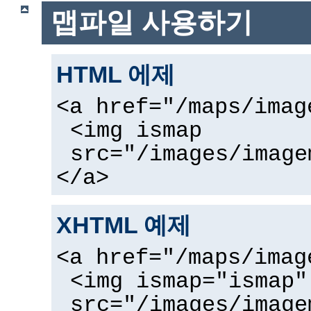
맵파일 사용하기
HTML 에제
<a href="/maps/imag
<img ismap
src="/images/image
</a>
XHTML 예제
<a href="/maps/imag
<img ismap="ismap"
src="/images/image