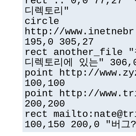
rect .. 0,0 77,2
디렉토리"
circle
http://www.inetnebr
195,0 305,27
rect another_fil
디렉토리에 있는" 306,0
point http://www.zy
100,100
point http://www.tr
200,200
rect mailto:nate@tr
100,150 200,0 "버그?