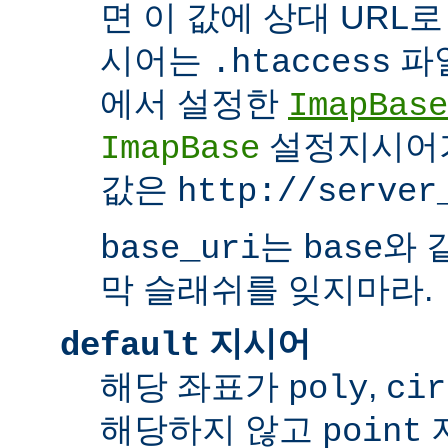
면 이 값에 상대 URL
시어는
파
.htaccess
에서 설정한
ImapBase
설정지시어
ImapBase
값은
http://server
는
와 
base_uri
base
막 슬래쉬를 잊지마라.
지시어
default
해당 좌표가
,
poly
cir
해당하지 않고
point